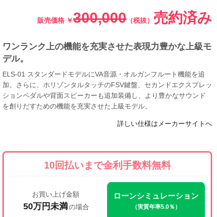
300,000
売約済み
販売価格
￥
（税抜）
ワンランク上の機能を充実させた表現力豊かな上級モ
デル。
ELS-01 スタンダードモデルにVA音源・オルガンフルート機能を追
加。さらに、ホリゾンタルタッチのFSV鍵盤、セカンドエクスプレッ
ションペダルや背面スピーカーも追加装備し、より豊かなサウンド
を創りだすための機能を充実させた上級モデル。
詳しい仕様はメーカーサイトへ
10回払いまで
金利手数料無料
お買い上げ金額
ローンシミュレーション
50万円未満
の場合
（実質年率5.0％）