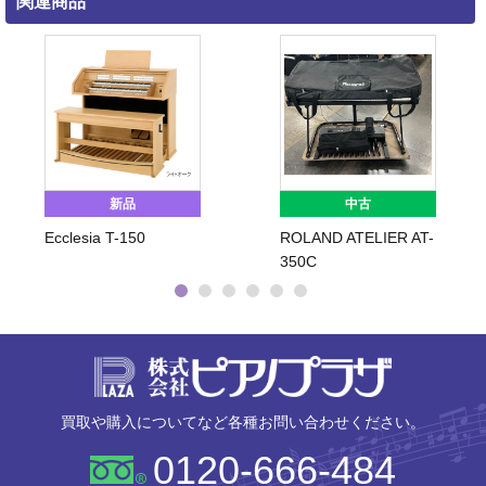
関連商品
新品
中古
Ecclesia T-150
ROLAND ATELIER AT-
350C
株式会社ピ
買取や購入についてなど各種お問い合わせください。
0120-666-484