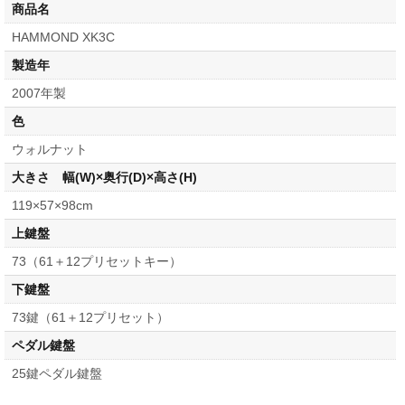
商品名
HAMMOND XK3C
製造年
2007年製
色
ウォルナット
大きさ 幅(W)×奥行(D)×高さ(H)
119×57×98cm
上鍵盤
73（61＋12プリセットキー）
下鍵盤
73鍵（61＋12プリセット）
ペダル鍵盤
25鍵ペダル鍵盤