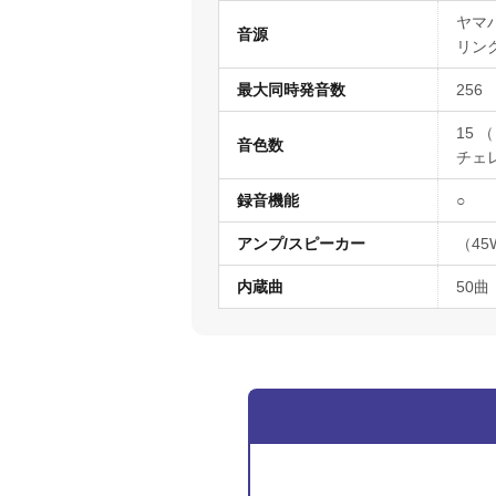
ヤマ
音源
リン
最大同時発音数
256
15 
音色数
チェレ
録音機能
○
アンプ/スピーカー
（45
内蔵曲
50