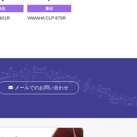
新品
新品
新品
401R
YAMAHA CLP-875R
ROLAND KF-10KS
ROLAN
メールでのお問い合わせ