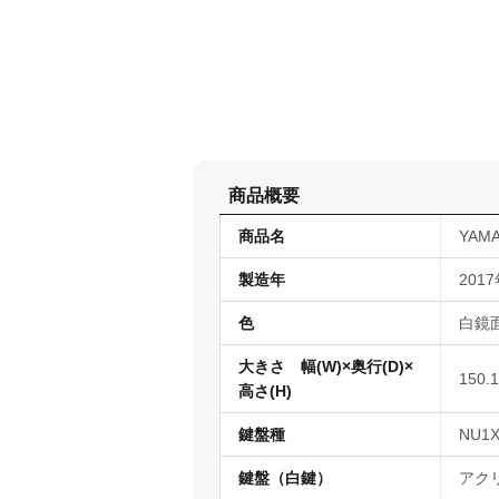
商品概要
商品名
YAMA
製造年
201
色
白鏡
大きさ 幅(W)×奥行(D)×
150.
高さ(H)
鍵盤種
NU
鍵盤（白鍵）
アク