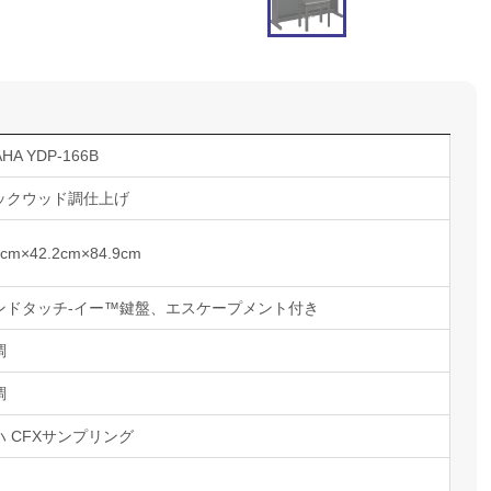
HA YDP-166B
ックウッド調仕上げ
7cm×42.2cm×84.9cm
ンドタッチ-イー™鍵盤、エスケープメント付き
調
調
ハ CFXサンプリング