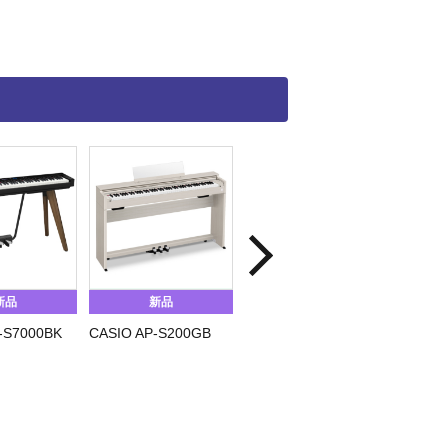
新品
新品
新品
-S7000BK
CASIO AP-S200GB
KAWAI ES920B
CASIO