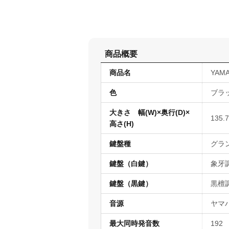
商品概要
商品名
YAMA
色
ブラ
大きさ 幅(W)×奥行(D)×
135.
高さ(H)
鍵盤種
グラ
鍵盤（白鍵）
象牙
鍵盤（黒鍵）
黒檀
音源
ヤマ
最大同時発音数
192