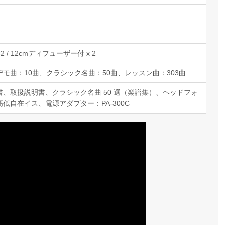
×2 / 12cmディフューザー付 x 2
デモ曲：10曲、クラシック名曲：50曲、レッスン曲：303曲
書、取扱説明書、クラシック名曲 50 選（楽譜集）、ヘッドフォ
高低自在イス、電源アダプター：PA-300C