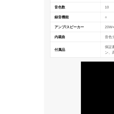
音色数
10
録音機能
○
アンプ/スピーカー
20W
内蔵曲
音色
保証
付属品
ン、