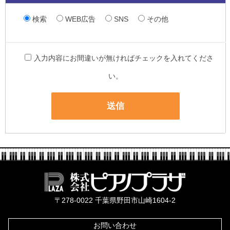
検索
WEB広告
SNS
その他
入力内容にお間違いが無ければチェックを入れてくださ
い。
株式会社ピ
〒278-0022 千葉県野田市山崎1604-2
お問い合わせ