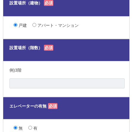
設置場所（建物）
必須
戸建
アパート・マンション
設置場所（階数）
必須
例)3階
エレベーターの有無
必須
無
有