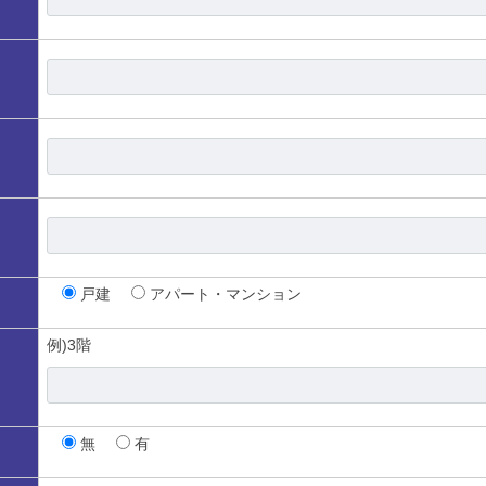
戸建
アパート・マンション
例)3階
無
有