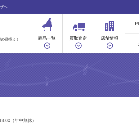
ザへ
P
商品一覧
買取査定
店舗情報
実の品揃え！
18:00（年中無休）