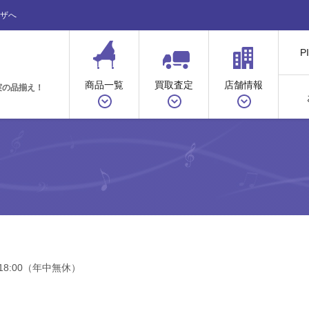
ザへ
P
商品一覧
買取査定
店舗情報
実の品揃え！
18:00（年中無休）