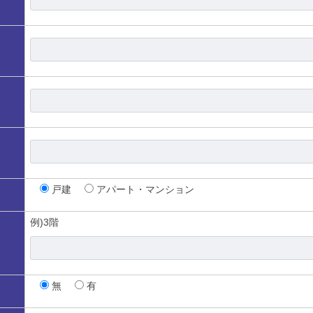
戸建
アパート・マンション
例)3階
無
有