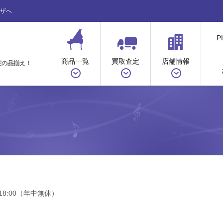
ザへ
P
商品一覧
買取査定
店舗情報
実の品揃え！
18:00（年中無休）