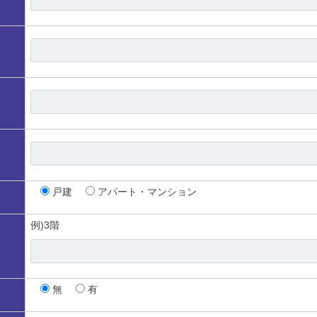
戸建
アパート・マンション
例)3階
無
有