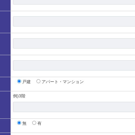
戸建
アパート・マンション
例)3階
無
有