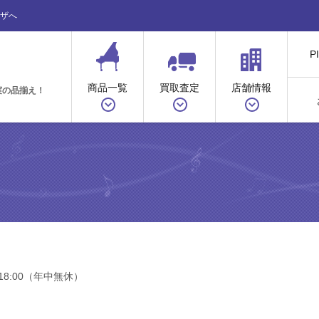
ザへ
P
商品一覧
買取査定
店舗情報
実の品揃え！
18:00（年中無休）