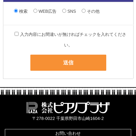
検索
WEB広告
SNS
その他
入力内容にお間違いが無ければチェックを入れてくださ
い。
株式会社ピ
〒278-0022 千葉県野田市山崎1604-2
お問い合わせ