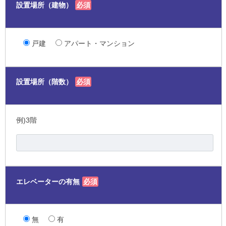
設置場所（建物）
必須
戸建
アパート・マンション
設置場所（階数）
必須
例)3階
エレベーターの有無
必須
無
有