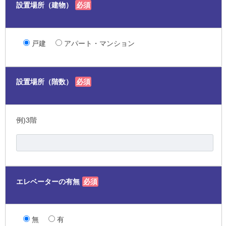
設置場所（建物）
必須
戸建
アパート・マンション
設置場所（階数）
必須
例)3階
エレベーターの有無
必須
無
有