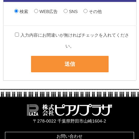
検索
WEB広告
SNS
その他
入力内容にお間違いが無ければチェックを入れてくださ
い。
株式会社ピ
〒278-0022 千葉県野田市山崎1604-2
お問い合わせ