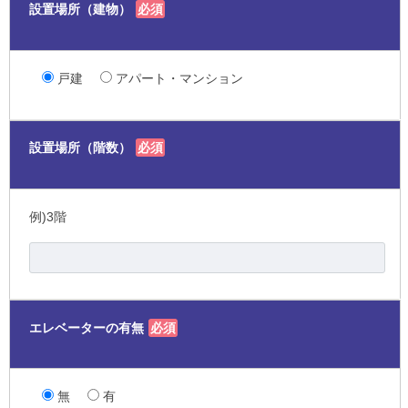
設置場所（建物）
必須
戸建
アパート・マンション
設置場所（階数）
必須
例)3階
エレベーターの有無
必須
無
有