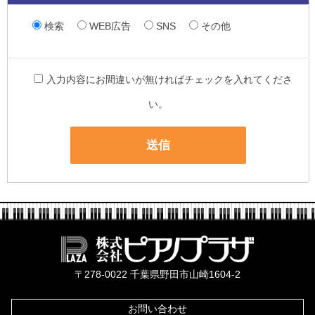
検索
WEB広告
SNS
その他
入力内容にお間違いが無ければチェックを入れてくださ
い。
株式会社ピ
〒278-0022 千葉県野田市山崎1604-2
お問い合わせ