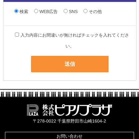
検索
WEB広告
SNS
その他
入力内容にお間違いが無ければチェックを入れてくださ
い。
株式会社ピ
〒278-0022 千葉県野田市山崎1604-2
お問い合わせ