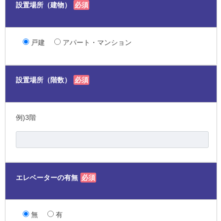
設置場所（建物）
必須
戸建
アパート・マンション
設置場所（階数）
必須
例)3階
エレベーターの有無
必須
無
有