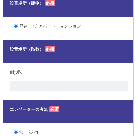
設置場所（建物）
必須
戸建
アパート・マンション
設置場所（階数）
必須
例)3階
エレベーターの有無
必須
無
有