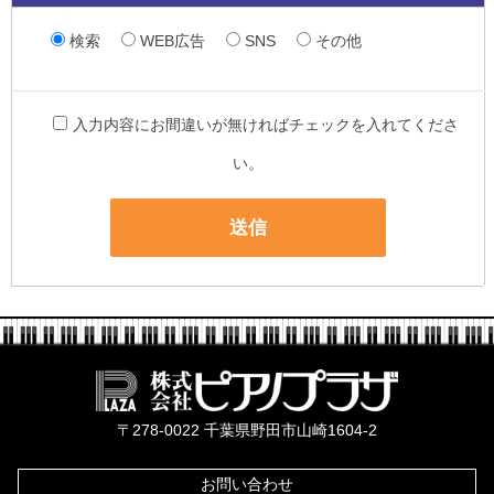
検索
WEB広告
SNS
その他
入力内容にお間違いが無ければチェックを入れてくださ
い。
株式会社ピ
〒278-0022 千葉県野田市山崎1604-2
お問い合わせ