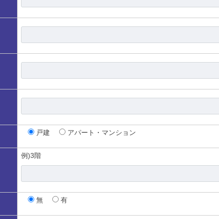
戸建
アパート・マンション
例)3階
無
有