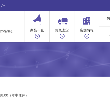
ザへ
P
商品一覧
買取査定
店舗情報
実の品揃え！
18:00（年中無休）