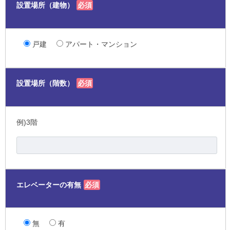
設置場所（建物）
必須
戸建
アパート・マンション
設置場所（階数）
必須
例)3階
エレベーターの有無
必須
無
有