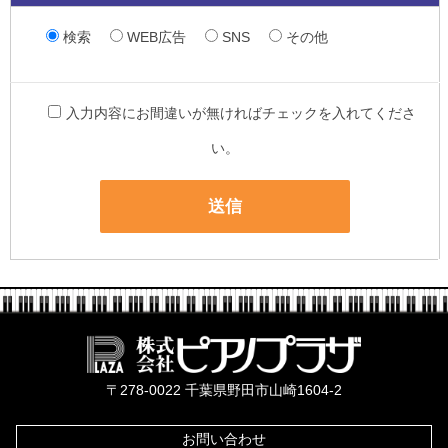
検索
WEB広告
SNS
その他
入力内容にお間違いが無ければチェックを入れてくださ
い。
株式会社ピ
〒278-0022 千葉県野田市山崎1604-2
お問い合わせ