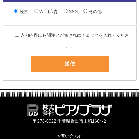
検索
WEB広告
SNS
その他
入力内容にお間違いが無ければチェックを入れてくださ
い。
株式会社ピ
〒278-0022 千葉県野田市山崎1604-2
お問い合わせ