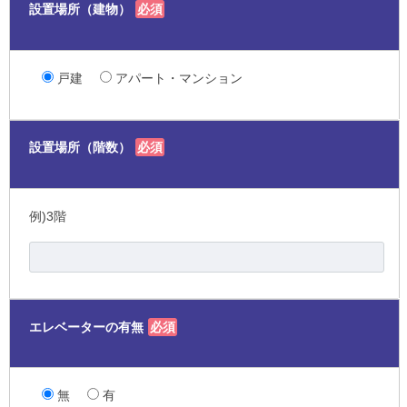
設置場所（建物）
必須
戸建
アパート・マンション
設置場所（階数）
必須
例)3階
エレベーターの有無
必須
無
有