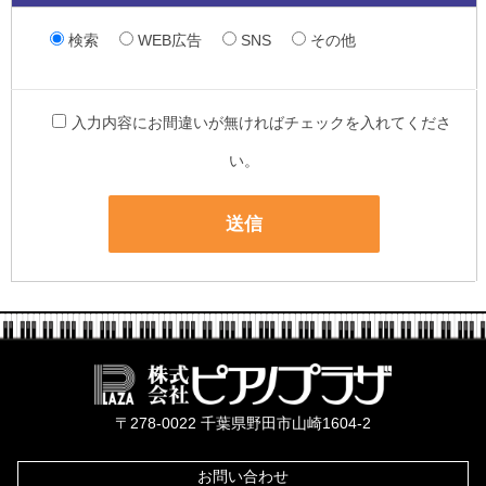
検索
WEB広告
SNS
その他
入力内容にお間違いが無ければチェックを入れてくださ
い。
株式会社ピ
〒278-0022 千葉県野田市山崎1604-2
お問い合わせ