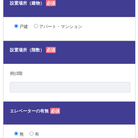
設置場所（建物）
必須
戸建
アパート・マンション
設置場所（階数）
必須
例)3階
エレベーターの有無
必須
無
有