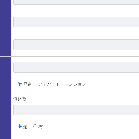
戸建
アパート・マンション
例)3階
無
有