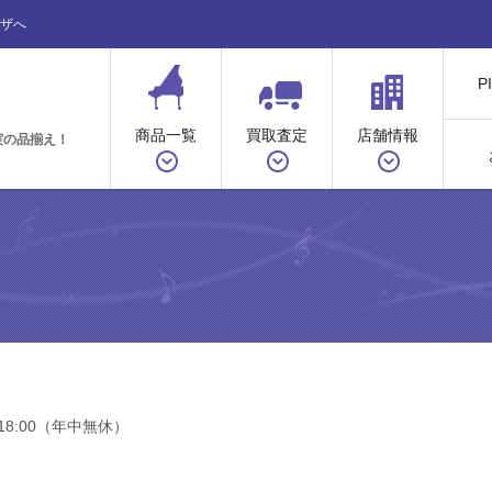
ザへ
P
商品一覧
買取査定
店舗情報
実の品揃え！
18:00（年中無休）