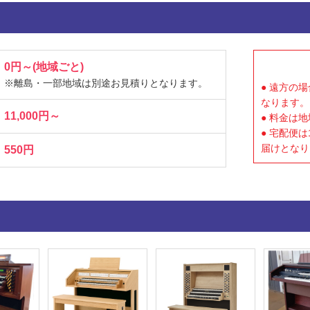
0円～(地域ごと)
※離島・一部地域は別途お見積りとなります。
● 遠方の
なります。
11,000円～
● 料金は
● 宅配便
届けとなり
550円