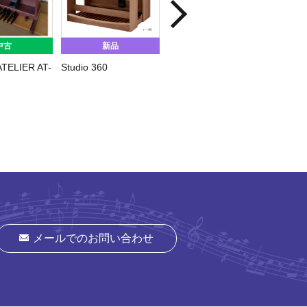
中古
新品
中古
TELIER AT-
Studio 360
RODGERS C535
Studio
メールでのお問い合わせ