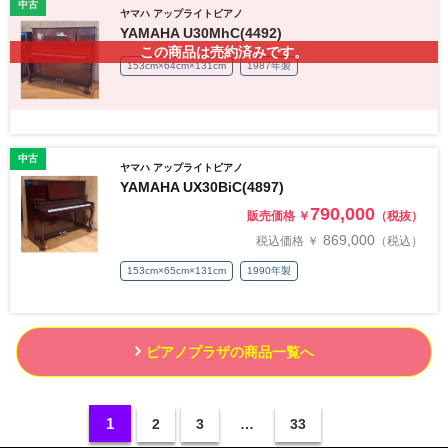
中古
ヤマハ アップライトピアノ
YAMAHA U30MhC(4492)
この商品は売約済みです。
153cm×64cm×131cm
1987年製
中古
ヤマハ アップライトピアノ
YAMAHA UX30BiC(4897)
790,000
販売価格 ￥
（税抜）
869,000
税込価格 ￥
（税込）
153cm×65cm×131cm
1990年製
ピアノプラザの商品一覧へ
1
2
3
…
33