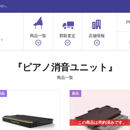
ザへ
P
商品一覧
買取査定
店舗情報
！
『ピアノ消音ユニット』
商品一覧
新品
新品
この商品は売約済みです。