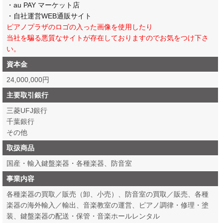
・au PAY マーケット店
・自社運営WEB通販サイト
ピアノプラザのロゴの入った画像を使用したり
当社を騙る悪質なサイトが存在しておりますのでお気をつけ下さ
い。
資本金
24,000,000円
主要取引銀行
三菱UFJ銀行
千葉銀行
その他
取扱商品
国産・輸入鍵盤楽器・各種楽器、防音室
事業内容
各種楽器の買取／販売（卸、小売）、防音室の買取／販売、各種
楽器の海外輸入／輸出、音楽教室の運営、ピアノ調律・修理・塗
装、鍵盤楽器の配送・保管・音楽ホールレンタル