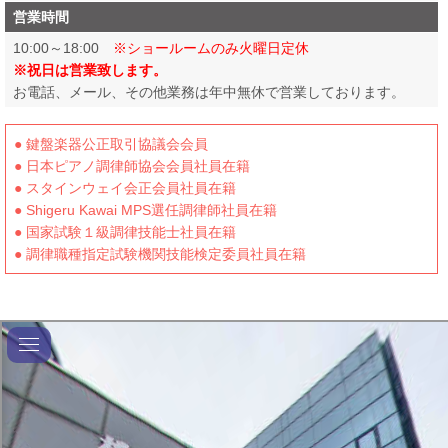
営業時間
10:00～18:00
※ショールームのみ火曜日定休
※祝日は営業致します。
お電話、メール、その他業務は年中無休で営業しております。
● 鍵盤楽器公正取引協議会会員
● 日本ピアノ調律師協会会員社員在籍
● スタインウェイ会正会員社員在籍
● Shigeru Kawai MPS選任調律師社員在籍
● 国家試験１級調律技能士社員在籍
● 調律職種指定試験機関技能検定委員社員在籍