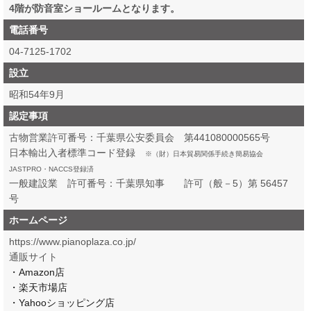
4階が防音室ショールームとなります。
電話番号
04-7125-1702
設立
昭和54年9月
認定事項
古物営業許可番号：千葉県公安委員会 第441080000565号
日本輸出入者標準コード登録
※（財）日本貿易関係手続き簡易協会
JASTPRO・NACCS登録済
一般建設業 許可番号：千葉県知事 許可（般－5）第 56457
号
ホームページ
https://www.pianoplaza.co.jp/
通販サイト
・Amazon店
・楽天市場店
・Yahooショッピング店