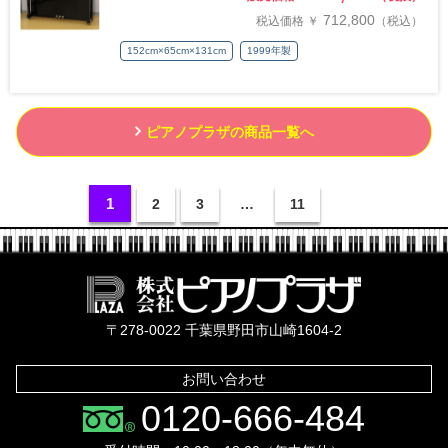
712,800
税込価格 ￥
（税込）
152cm×65cm×131cm
1999年製
ピアノプラザの商品一覧へ
1
2
3
…
11
株式会社ピ
〒278-0022 千葉県野田市山崎1604-2
お問い合わせ
0120-666-484