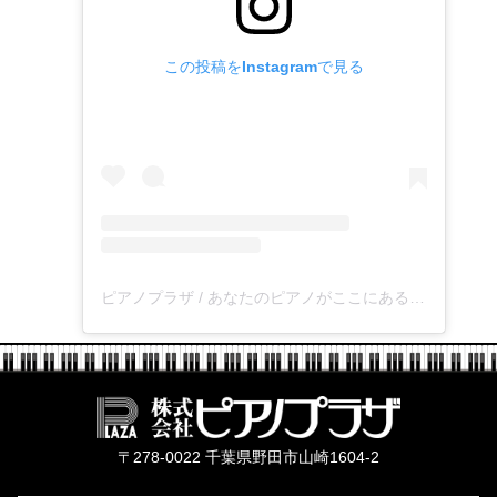
この投稿をInstagramで見る
ピアノプラザ / あなたのピアノがここにある(@pianoplaza0710)がシェアした投稿
株式会社ピ
〒278-0022 千葉県野田市山崎1604-2