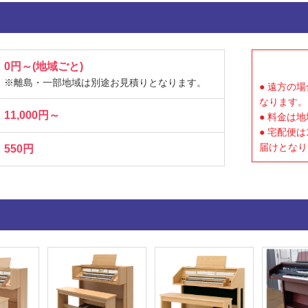
0円～(地域ごと)
※離島・一部地域は別途お見積りとなります。
● 遠方の
なります。
11,000円～
● 料金は
● 宅配便
届けとなり
550円