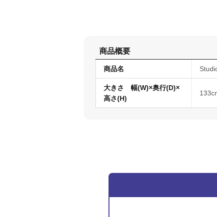
商品概要
商品名
Studi
大きさ 幅(W)×奥行(D)×
133
高さ(H)