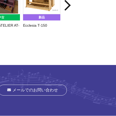
中古
新品
中古
TELIER AT-
Ecclesia T-150
RODGERS C535
Studio
メールでのお問い合わせ