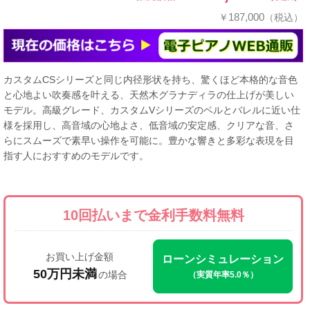
187,000
￥
（税込）
カスタムCSシリーズと同じ内径形状を持ち、驚くほど本格的な音色
と心地よい吹奏感を叶える、天然木グラナディラの仕上げが美しい
モデル。高級グレード、カスタムVシリーズのベルとバレルに近い仕
様を採用し、高音域の心地よさ、低音域の安定感、クリアな音、さ
らにスムーズで素早い操作を可能に。豊かな響きと多彩な表現を目
指す人におすすめのモデルです。
10回払いまで
金利手数料無料
お買い上げ金額
ローンシミュレーション
50万円未満
の場合
（実質年率5.0％）