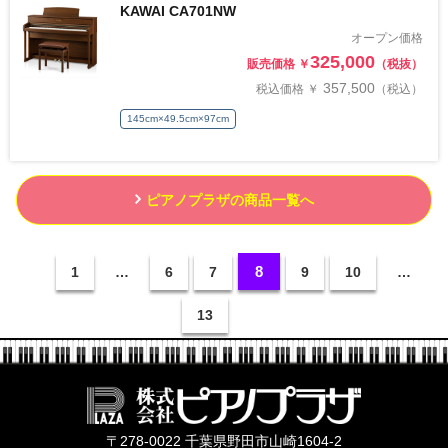
KAWAI CA701NW
オープン価格
325,000
販売価格 ￥
（税抜）
357,500
税込価格 ￥
（税込）
145cm×49.5cm×97cm
ピアノプラザの商品一覧へ
8
1
…
6
7
9
10
…
13
株式会社ピ
〒278-0022 千葉県野田市山崎1604-2