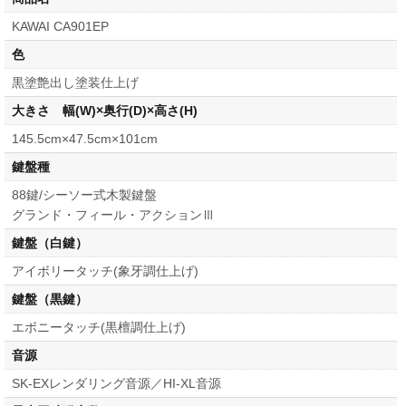
KAWAI CA901EP
色
黒塗艶出し塗装仕上げ
大きさ 幅(W)×奥行(D)×高さ(H)
145.5cm×47.5cm×101cm
鍵盤種
88鍵/シーソー式木製鍵盤
グランド・フィール・アクションⅢ
鍵盤（白鍵）
アイボリータッチ(象牙調仕上げ)
鍵盤（黒鍵）
エボニータッチ(黒檀調仕上げ)
音源
SK-EXレンダリング音源／HI-XL音源