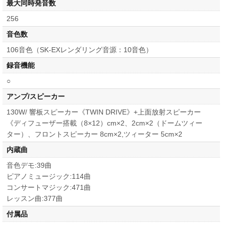
最大同時発音数
256
音色数
106音色（SK-EXレンダリング音源：10音色）
録音機能
○
アンプ/スピーカー
130W/ 響板スピーカー《TWIN DRIVE》+上面放射スピーカー
《ディフューザー搭載（8×12）cm×2、2cm×2（ドームツィー
ター）、フロントスピーカー 8cm×2,ツィーター 5cm×2
内蔵曲
音色デモ:39曲
ピアノミュージック:114曲
コンサートマジック:471曲
レッスン曲:377曲
付属品