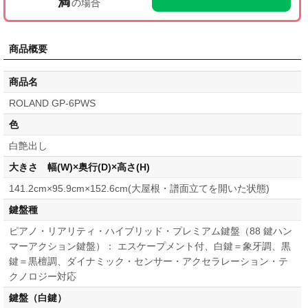
満
の場合
商品概要
商品名
ROLAND GP-6PWS
色
白艶出し
大きさ 幅(W)×奥行(D)×高さ(H)
141.2cm×95.9cm×152.6cm(大屋根・譜面立てを開いた状態)
鍵盤種
ピアノ・リアリティ・ハイブリッド・プレミアム鍵盤（88 鍵ハン
マーアクション鍵盤）： エスケープメント付、白鍵＝象牙調、黒
鍵＝黒檀調、ダイナミック・センサー・アクセラレーション・テ
クノロジー対応
鍵盤（白鍵）