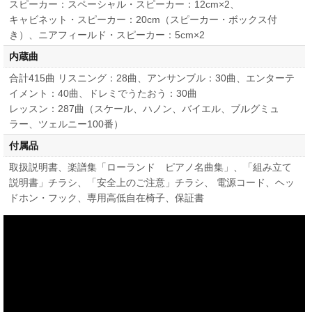
スピーカー：スペーシャル・スピーカー：12cm×2、
キャビネット・スピーカー：20cm（スピーカー・ボックス付
き）、ニアフィールド・スピーカー：5cm×2
内蔵曲
合計415曲 リスニング：28曲、アンサンブル：30曲、エンターテ
イメント：40曲、ドレミでうたおう：30曲
レッスン：287曲（スケール、ハノン、バイエル、ブルグミュ
ラー、ツェルニー100番）
付属品
取扱説明書、楽譜集「ローランド ピアノ名曲集」、「組み立て
説明書」チラシ、「安全上のご注意」チラシ、 電源コード、ヘッ
ドホン・フック、専用高低自在椅子、保証書