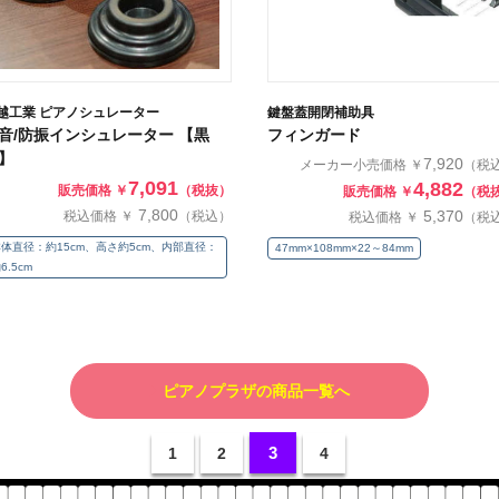
越工業 ピアノシュレーター
鍵盤蓋開閉補助具
音/防振インシュレーター 【黒
フィンガード
】
7,920
メーカー小売価格 ￥
（税
7,091
4,882
販売価格 ￥
（税抜）
販売価格 ￥
（税
7,800
5,370
税込価格 ￥
（税込）
税込価格 ￥
（税
体直径：約15cm、高さ約5cm、内部直径：
47mm×108mm×22～84mm
6.5cm
ピアノプラザの商品一覧へ
3
1
2
4