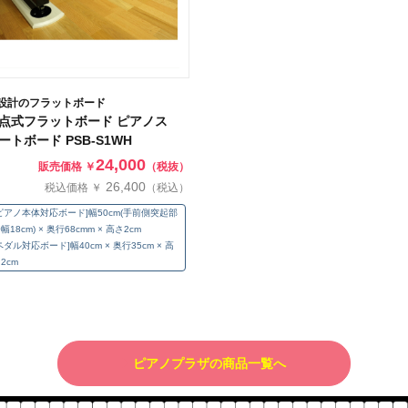
設計のフラットボード
点式フラットボード ピアノス
ートボード PSB-S1WH
24,000
販売価格 ￥
（税抜）
26,400
税込価格 ￥
（税込）
ピアノ本体対応ボード]幅50cm(手前側突起部
幅18cm) × 奥行68cmm × 高さ2cm
ペダル対応ボード]幅40cm × 奥行35cm × 高
2cm
ピアノプラザの商品一覧へ