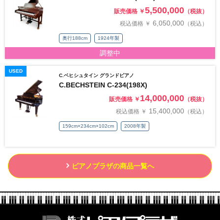
5,500,000
販売価格 ￥
（税抜）
6,050,000
税込価格 ￥
（税込）
奥行188cm
1924年製
調整中
USED
C.ベヒシュタイン グランドピアノ
C.BECHSTEIN C-234(198X)
14,000,000
販売価格 ￥
（税抜）
15,400,000
税込価格 ￥
（税込）
159cm×234cm×102cm
2008年製
ピアノプラザの商品一覧へ
株式会社ピ