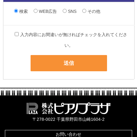
検索
WEB広告
SNS
その他
入力内容にお間違いが無ければチェックを入れてくださ
い。
株式会社ピ
〒278-0022 千葉県野田市山崎1604-2
お問い合わせ