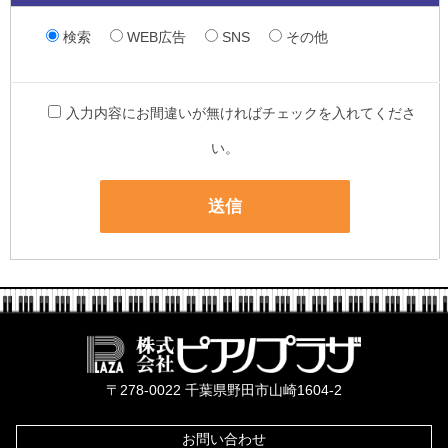
検索
WEB広告
SNS
その他
入力内容にお間違いが無ければチェックを入れてくださ
い。
株式会社ピ
〒278-0022 千葉県野田市山崎1604-2
お問い合わせ