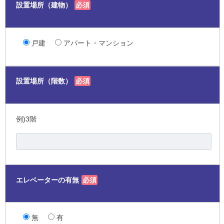
設置場所（建物）
必須
戸建
アパート・マンション
設置場所（階数）
必須
例)3階
エレベーターの有無
必須
無
有