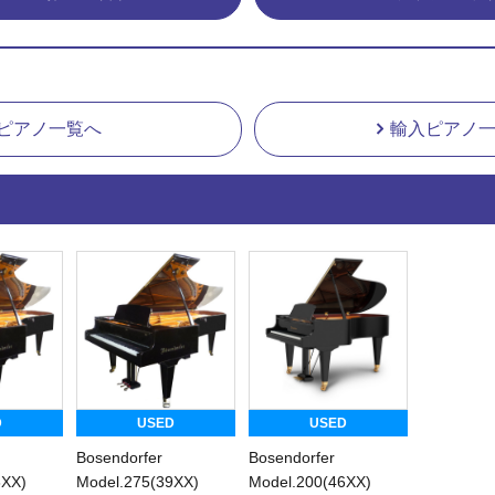
ピアノ一覧へ
輸入ピアノ
D
USED
USED
Bosendorfer
Bosendorfer
8XX)
Model.275(39XX)
Model.200(46XX)