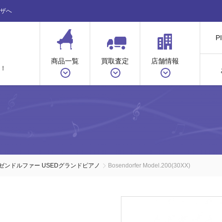
ザへ
P
商品一覧
買取査定
店舗情報
！
ゼンドルファー USEDグランドピアノ
Bosendorfer Model.200(30XX)