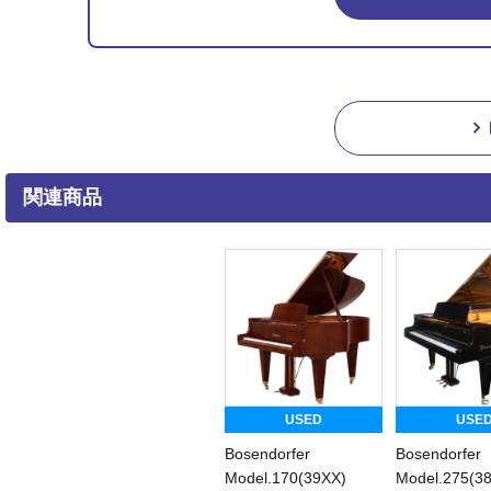
関連商品
USED
USE
Bosendorfer
Bosendorfer
Model.170(39XX)
Model.275(3