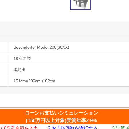
Bosendorfer Model.200(30XX)
1974年製
黒艶出
151cm×200cm×102cm
ローンお支払いシミュレーション
(150万円以上対象)実質年率2.9%
い上げ予定金額を入力
2.お支払回数を選択する。
3.計算