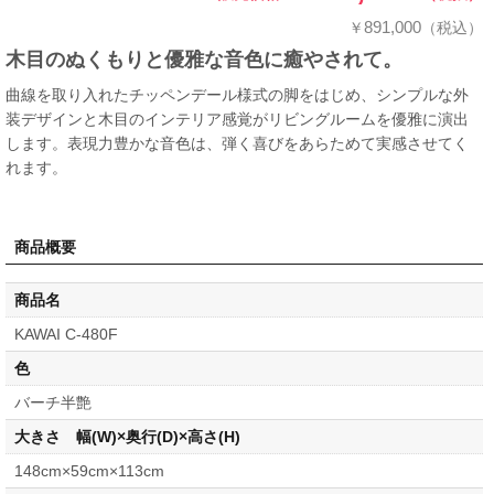
891,000
￥
（税込）
木目のぬくもりと優雅な音色に癒やされて。
曲線を取り入れたチッペンデール様式の脚をはじめ、シンプルな外
装デザインと木目のインテリア感覚がリビングルームを優雅に演出
します。表現力豊かな音色は、弾く喜びをあらためて実感させてく
れます。
商品概要
商品名
KAWAI C-480F
色
バーチ半艶
大きさ 幅(W)×奥行(D)×高さ(H)
148cm×59cm×113cm