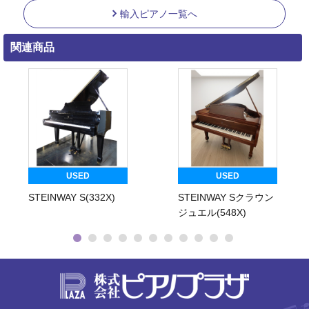
輸入ピアノ一覧へ
関連商品
USED
USED
STEINWAY S(332X)
STEINWAY Sクラウン
ジュエル(548X)
株式会社ピ