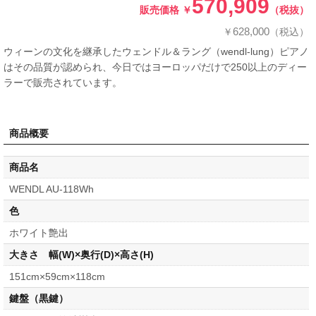
570,909
販売価格
￥
（税抜）
628,000
￥
（税込）
ウィーンの文化を継承したウェンドル＆ラング（wendl-lung）ピアノ
はその品質が認められ、今日ではヨーロッパだけで250以上のディー
ラーで販売されています。
商品概要
商品名
WENDL AU-118Wh
色
ホワイト艶出
大きさ 幅(W)×奥行(D)×高さ(H)
151cm×59cm×118cm
鍵盤（黒鍵）