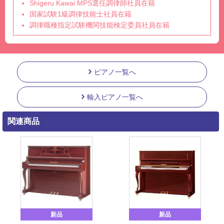
Shigeru Kawai MPS選任調律師社員在籍
国家試験1級調律技能士社員在籍
調律職種指定試験機関技能検定委員社員在籍
ピアノ一覧へ
輸入ピアノ一覧へ
関連商品
新品
新品