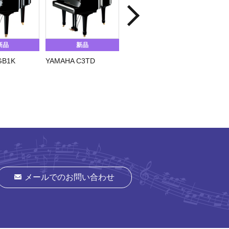
新品
新品
新品
GB1K
YAMAHA C3TD
YAMAHA S6X
YAMAH
メールでのお問い合わせ