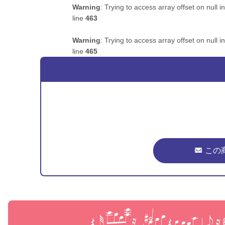
Warning
: Trying to access array offset on null i
line
463
Warning
: Trying to access array offset on null i
line
465
この