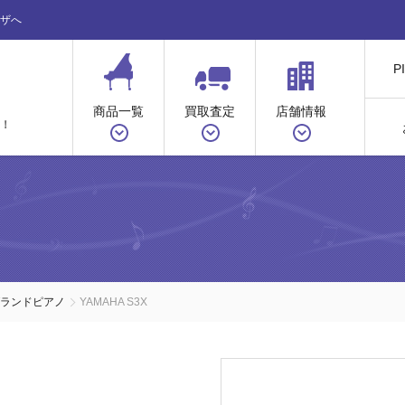
ザへ
P
商品一覧
買取査定
店舗情報
！
グランドピアノ
YAMAHA S3X