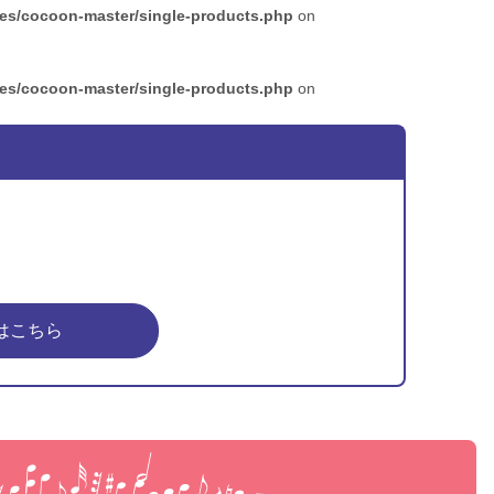
mes/cocoon-master/single-products.php
on
mes/cocoon-master/single-products.php
on
はこちら
ピア