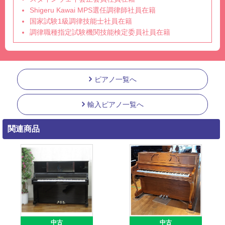
Shigeru Kawai MPS選任調律師社員在籍
国家試験1級調律技能士社員在籍
調律職種指定試験機関技能検定委員社員在籍
ピアノ一覧へ
輸入ピアノ一覧へ
関連商品
中古
中古