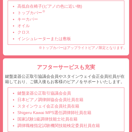
高低自在椅子(ピアノの色に近い物)
※
トップカバー
キーカバー
オイル
クロス
インシュレーターまたは敷板
※トップカバーはアップライトピアノ限定となります。
アフターサービスも充実
鍵盤楽器公正取引協議会会員やスタインウェイ会正会員社員が在
籍しており、ご購入後もお客様のピアノをサポートいたします。
鍵盤楽器公正取引協議会会員
日本ピアノ調律師協会会員社員在籍
スタインウェイ会正会員社員在籍
Shigeru Kawai MPS選任調律師社員在籍
国家試験1級調律技能士社員在籍
調律職種指定試験機関技能検定委員社員在籍