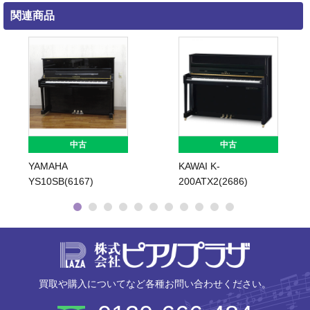
関連商品
中古
中古
YAMAHA
KAWAI K-
YS10SB(6167)
200ATX2(2686)
株式会社ピ
買取や購入についてなど各種お問い合わせください。