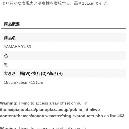
より豊かな表現力と演奏性を実現する、高さ131cmタイプ。
商品概要
商品名
YAMAHA YU33
色
黒
大きさ 幅(W)×奥行(D)×高さ(H)
153cm×65cm×131cm
Warning
: Trying to access array offset on null in
/home/pianoplaza/pianoplaza.co.jp/public_html/wp-
content/themes/cocoon-master/single-products.php
on line
463
Warning
: Trying to access array offset on null in