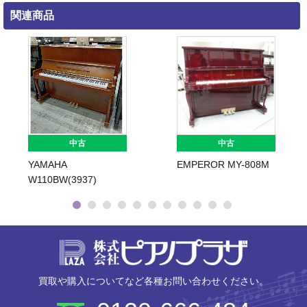
関連商品
中古
中古
YAMAHA
EMPEROR MY-808M
W110BW(3937)
株式会社ピ
買取や購入についてなど各種お問い合わせください。