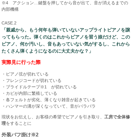
※4 アクション…鍵盤を押してから音が出て、音が消えるまでの
内部機構
CASE.2
「親戚から、もう何年も弾いていないアップライトピアノを譲
ってもらった。弾くのはこれからピアノを習う娘だけど、この
ピアノ、何か汚いし、音もあっていない気がするし、これから
たくさん弾くようになるのに大丈夫かな？」
実際見に行った際
・ピアノ弦が切れている
・フレンジコードが切れている
・ブライドルテープ※1 が切れている
・カビが内部に繁殖している
・各フェルトが劣化、薄くなり雑音が起きている
・ハンマーの溝が深くなっていて、音がバラバラ
現状をお伝えし、お客様の希望でピアノを引き取り、
工房で全体修
理
をすることに
外装バフ掛け※2