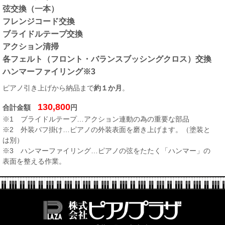
弦交換（一本）
フレンジコード交換
ブライドルテープ交換
アクション清掃
各フェルト（フロント・バランスブッシングクロス）交換
ハンマーファイリング※3
ピアノ引き上げから納品まで
約１か月
。
130,800
合計金額
円
※1 ブライドルテープ…アクション連動の為の重要な部品
※2 外装バフ掛け…ピアノの外装表面を磨き上げます。（塗装と
は別）
※3 ハンマーファイリング…ピアノの弦をたたく「ハンマー」の
表面を整える作業。
株式会社ピ