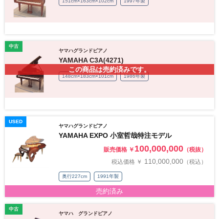
151cm×163cm×102cm
1997年製
中古
ヤマハグランドピアノ
YAMAHA C3A(4271)
この商品は売約済みです。
148cm×183cm×101cm
1986年製
USED
ヤマハグランドピアノ
YAMAHA EXPO 小室哲哉特注モデル
100,000,000
販売価格 ￥
（税抜）
110,000,000
税込価格 ￥
（税込）
奥行227cm
1991年製
売約済み
中古
ヤマハ グランドピアノ