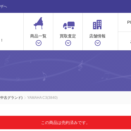
ザへ
P
商品一覧
買取査定
店舗情報
！
(中古グランド)
YAMAHA C3(3840)
この商品は売約済みです。