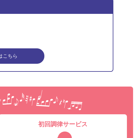
はこちら
ピア
初回調律サービス