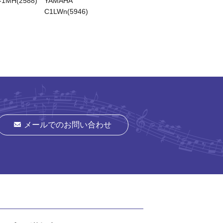
-1MH(2588)
YAMAHA
YAMAHA
YAMAH
C1LWn(5946)
C3LWh(5906)
Wn(642
メールでのお問い合わせ