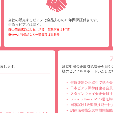
当社の販売するピアノは全品安心の10年間保証付きです。
※輸入ピアノは除く。
当社保証規定による。消音・自動演奏は1年間。
※セール特価品など一部機種は対象外
付属します。
鍵盤楽器公正取引協議会会員や
様のピアノをサポートいたしま
鍵盤楽器公正取引協議会会
日本ピアノ調律師協会会員
スタインウェイ会正会員社
Shigeru Kawai MPS
国家試験1級調律技能士社
調律職種指定試験機関技能