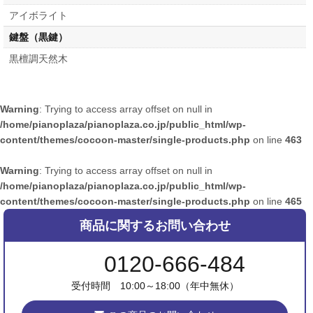
アイボライト
鍵盤（黒鍵）
黒檀調天然木
Warning
: Trying to access array offset on null in
/home/pianoplaza/pianoplaza.co.jp/public_html/wp-
content/themes/cocoon-master/single-products.php
on line
463
Warning
: Trying to access array offset on null in
/home/pianoplaza/pianoplaza.co.jp/public_html/wp-
content/themes/cocoon-master/single-products.php
on line
465
商品に関するお問い合わせ
0120-666-484
受付時間 10:00～18:00（年中無休）