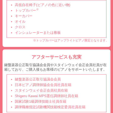
高低自在椅子(ピアノの色に近い物)
※
トップカバー
キーカバー
オイル
クロス
インシュレーターまたは敷板
※トップカバーはアップライトピアノ限定となります。
アフターサービスも充実
鍵盤楽器公正取引協議会会員やスタインウェイ会正会員社員が在
籍しており、ご購入後もお客様のピアノをサポートいたします。
鍵盤楽器公正取引協議会会員
日本ピアノ調律師協会会員社員在籍
スタインウェイ会正会員社員在籍
Shigeru Kawai MPS選任調律師社員在籍
国家試験1級調律技能士社員在籍
調律職種指定試験機関技能検定委員社員在籍