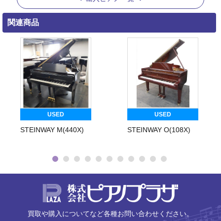
関連商品
USED
USED
STEINWAY M(440X)
STEINWAY O(108X)
株式会社ピ
買取や購入についてなど各種お問い合わせください。