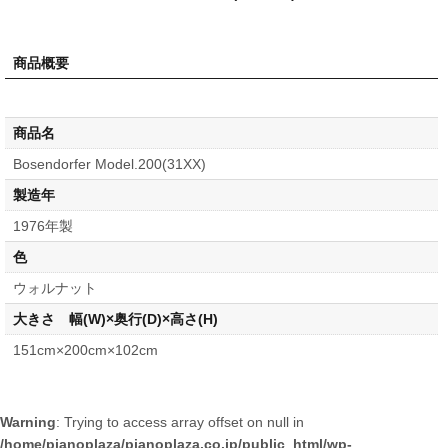
商品概要
商品名
Bosendorfer Model.200(31XX)
製造年
1976年製
色
ウォルナット
大きさ 幅(W)×奥行(D)×高さ(H)
151cm×200cm×102cm
Warning
: Trying to access array offset on null in
/home/pianoplaza/pianoplaza.co.jp/public_html/wp-